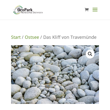
Start
/
Ostsee
/ Das Kliff von Travemünde