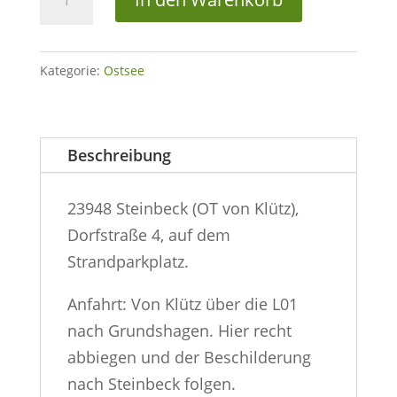
Kliff
von
Travemünde
Kategorie:
Ostsee
Menge
Beschreibung
23948 Steinbeck (OT von Klütz),
Dorfstraße 4, auf dem
Strandparkplatz.
Anfahrt: Von Klütz über die L01
nach Grundshagen. Hier recht
abbiegen und der Beschilderung
nach Steinbeck folgen.