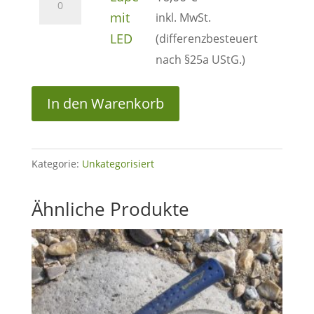
mit
mit
inkl. MwSt.
LED
LED
(differenzbesteuert
Menge
nach §25a UStG.)
In den Warenkorb
Kategorie:
Unkategorisiert
Ähnliche Produkte