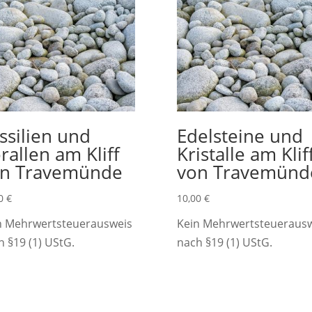
ssilien und
Edelsteine und
rallen am Kliff
Kristalle am Klif
n Travemünde
von Travemünd
00
€
10,00
€
n Mehrwertsteuerausweis
Kein Mehrwertsteueraus
h §19 (1) UStG.
nach §19 (1) UStG.