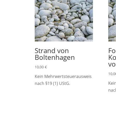
Strand von
Fo
Boltenhagen
Ko
vo
10,00
€
10,
Kein Mehrwertsteuerausweis
Kei
nach §19 (1) UStG.
nac