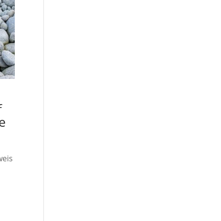
f
e
weis