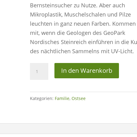
Bernsteinsucher zu Nutze. Aber auch
Mikroplastik, Muschelschalen und Pilze
leuchten in ganz neuen Farben. Kommen 
mit, wenn die Geologen des GeoPark
Nordisches Steinreich einführen in die K
des nächtlichen Sammelns mit UV-Licht.
GeoOstsee:
In den Warenkorb
Der
Strand
leuchtet
Kategorien:
Familie
,
Ostsee
-
Travemünde
Menge